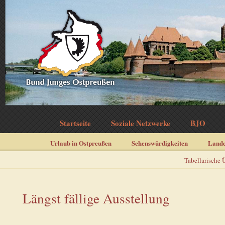
Startseite
Soziale Netzwerke
BJO
Urlaub in Ostpreußen
Sehenswürdigkeiten
Land
Tabellarische 
Längst fällige Ausstellung