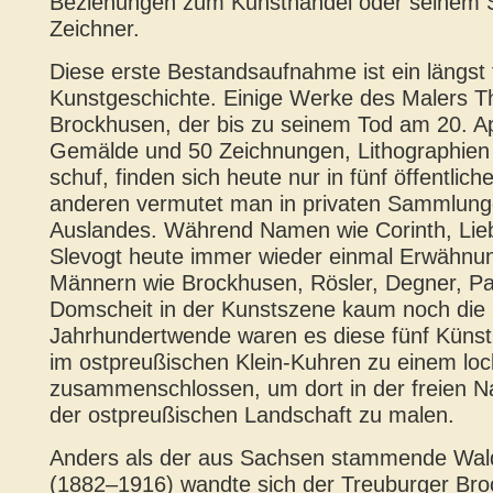
Beziehungen zum Kunsthandel oder seinem S
Zeichner.
Diese erste Bestandsaufnahme ist ein längst f
Kunstgeschichte. Einige Werke des Malers T
Brockhusen, der bis zu seinem Tod am 20. Ap
Gemälde und 50 Zeichnungen, Lithographien
schuf, finden sich heute nur in fünf öffentlic
anderen vermutet man in privaten Sammlung
Auslandes. Während Namen wie Corinth, Li
Slevogt heute immer wieder einmal Erwähnung
Männern wie Brockhusen, Rösler, Degner, Par
Domscheit in der Kunstszene kaum noch die
Jahrhundertwende waren es diese fünf Künstl
im ostpreußischen Klein-Kuhren zu einem loc
zusammenschlossen, um dort in der freien N
der ostpreußischen Landschaft zu malen.
Anders als der aus Sachsen stammende Wal
(1882–1916) wandte sich der Treuburger Br